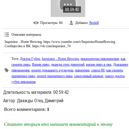
00:59:42
Просмотры
: 84
Добавил
:
Beskill
Описание материала
:
Inquisitor - Home Brewing: https://www.youtube.com/c/InquisitorHomeBrewing
Сообщество в ВК: https://vk.com/inquisitor_74
Теги
:
Доктор Губер
,
Inquisitor - Home Brewing
,
инквизиторы пивоварения
,
как
сварить пиво
,
Варим пиво
,
дважды отец димитрий
,
варим пиво в пвк
,
Домашнее
пивоварение
,
рецепт домашнего хугардена
,
пиварение
,
симпл 80
,
как сварить
пшеничное пиво
,
рецепт пшеничного пива
,
самогонный аппарат
,
симпл доктор
губер пивоварня
Длительность материала
: 00:59:42
Автор
: Дважды Отец Димитрий
Всего комментариев
:
1
Станьте вторым кто напишет комментарий к этому