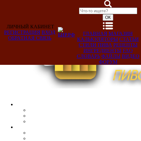
ЛИЧНЫЙ КАБИНЕТ
РЕГИСТРАЦИЯ
ВХОД
ГЛАВНАЯ
МАГАЗИН
ОБРАТНАЯ СВЯЗЬ
КАЛЬКУЛЯТОРЫ
СТАТЬИ
Добро
СТИЛИ ПИВА
РЕЦЕПТЫ
пожаловать,
ИНГРЕДИЕНТЫ
FAQ
Гость!
СЛОВАРЬ
ФАЙЛЫ
ВИДЕО
ФОРУМ