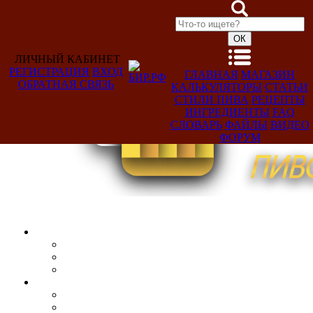
ЛИЧНЫЙ КАБИНЕТ
РЕГИСТРАЦИЯ
ВХОД
ГЛАВНАЯ
МАГАЗИН
ОБРАТНАЯ СВЯЗЬ
КАЛЬКУЛЯТОРЫ
СТАТЬИ
Добро
СТИЛИ ПИВА
РЕЦЕПТЫ
пожаловать,
ИНГРЕДИЕНТЫ
FAQ
Гость!
СЛОВАРЬ
ФАЙЛЫ
ВИДЕО
ФОРУМ