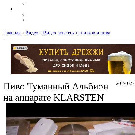
Главная
»
Видео
»
Видео рецепты напитков и пива
Пиво Туманный Альбион
2019-02-0
на аппарате KLARSTEN