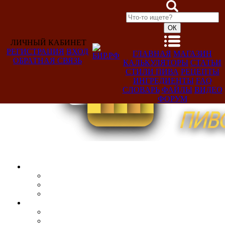
ЛИЧНЫЙ КАБИНЕТ
РЕГИСТРАЦИЯ
ВХОД
ГЛАВНАЯ
МАГАЗИН
ОБРАТНАЯ СВЯЗЬ
КАЛЬКУЛЯТОРЫ
СТАТЬИ
Добро
СТИЛИ ПИВА
РЕЦЕПТЫ
пожаловать,
ИНГРЕДИЕНТЫ
FAQ
Гость!
СЛОВАРЬ
ФАЙЛЫ
ВИДЕО
ФОРУМ