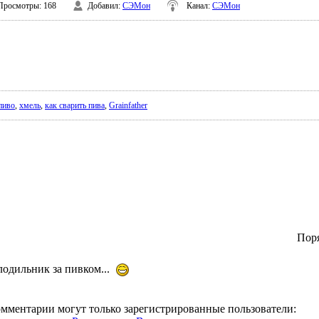
Просмотры
: 168
Добавил
:
СЭМон
Канал
:
СЭМон
пиво
,
хмель
,
как сварить пива
,
Grainfather
Пор
олодильник за пивком...
омментарии могут только зарегистрированные пользователи: