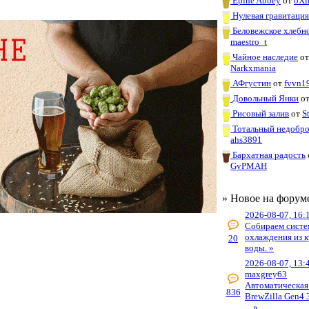
Épine Abbey
от
oXi
Нулевая гравитаци
Беловежское хлебн
maestro_t
Чайное наследие
о
Narkxmania
АФгустин
от
fvvn1
Довольный Янки
о
Рисовый залив
от
S
Тотальный недобр
ahs3891
Бархатная радость
GyPMAH
» Новое на форум
2026-08-07, 16:
Собираем систе
охлаждения из к
20
воды. »
2026-08-07, 13:
maxgrey63
Автоматическая
836
BrewZilla Gen4 
... »