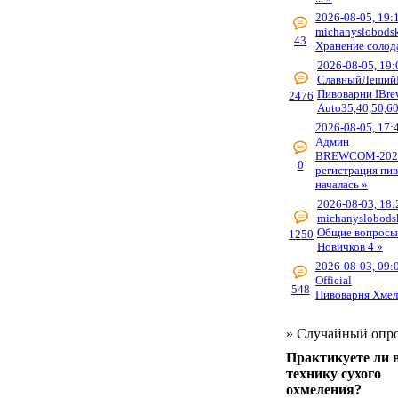
2026-08-05, 19:
michanyslobods
43
Хранение солод
2026-08-05, 19:
СлавныйЛеший
Пивоварни IBre
2476
Auto35,40,50,60
2026-08-05, 17:
Админ
BREWCOM-202
0
регистрация пи
началась »
2026-08-03, 18:
michanyslobods
Общие вопросы
1250
Новичков 4 »
2026-08-03, 09:
Official
548
Пивоварня Хмел
»
Случайный опр
Практикуете ли 
технику сухого
охмеления?