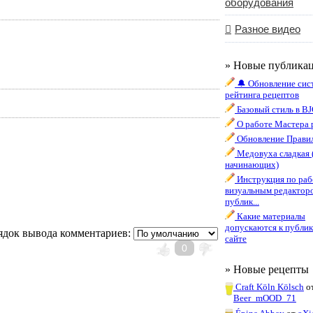
оборудования
Разное видео
» Новые публика
🔔 Обновление сис
рейтинга рецептов
Базовый стиль в B
О работе Мастера 
Обновление Правил
Медовуха сладкая 
начинающих)
Инструкция по раб
визуальным редактор
публик...
Какие материалы
допускаются к публик
ядок вывода комментариев:
сайте
0
» Новые рецепты
Craft Köln Kölsch
о
Beer_mOOD_71