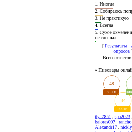
1.
Иногда
2.
Собираюсь поп
3.
Не практикую
4.
Всегда
5.
Сухое охмелени
не слышал
[
Результаты
·
опросов
Всего ответов
»
Пивовары онла
48
ВСЕГО
ПИВ
34
ГОСТИ
ilya7851
,
spa2023
bajoras007
,
rancho
Alexandr17
,
nickly