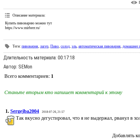
Описание материала
:
Купить пивоварню можно тут
https://www.mirbeer.ru/
Теги
:
пивоварня
,
лагер
,
Пиво
,
солод
,
эль
,
автоматическая пивоварня
,
домашнее 
Длительность материала
: 00:17:18
Автор
: SEMon
Всего комментариев
:
1
Станьте вторым кто напишет комментарий к этому
1.
Sergejba2004
2018-07-26, 21:57
Так вкусно дегустировал, что я не выдержал, рванул в х
Добавлять к