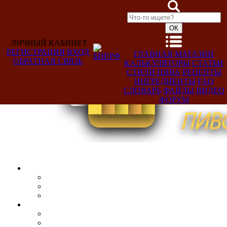
ЛИЧНЫЙ КАБИНЕТ
РЕГИСТРАЦИЯ
ВХОД
ГЛАВНАЯ
МАГАЗИН
ОБРАТНАЯ СВЯЗЬ
КАЛЬКУЛЯТОРЫ
СТАТЬИ
Добро
СТИЛИ ПИВА
РЕЦЕПТЫ
пожаловать,
ИНГРЕДИЕНТЫ
FAQ
Гость!
СЛОВАРЬ
ФАЙЛЫ
ВИДЕО
ФОРУМ