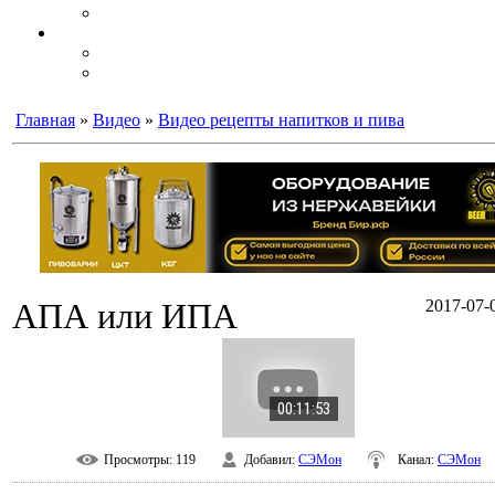
Главная
»
Видео
»
Видео рецепты напитков и пива
АПА или ИПА
2017-07-0
00:11:53
Просмотры
: 119
Добавил
:
СЭМон
Канал
:
СЭМон