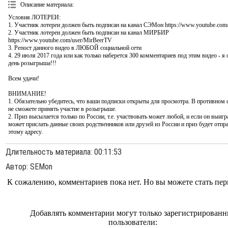
Описание материала
:
Условия ЛОТЕРЕИ:
1. Участник лотереи должен быть подписан на канал СЭМон https://www.youtube.co
2. Участник лотереи должен быть подписан на канал МИРБИР
https://www.youtube.com/user/MirBeerTV
3. Репост данного видео в ЛЮБОЙ социальной сети
4. 29 июля 2017 года или как только наберется 300 комментариев под этим видео - я
день розыгрыша!!!
Всем удачи!
ВНИМАНИЕ!
1. Обязательно убедитесь, что ваши подписки открыты для просмотра. В противном 
не сможете принять участие в розыгрыше.
2. Приз высылается только по России, т.е. участвовать может любой, и если он выигра
может прислать данные своих родственников или друзей из России и приз будет отпр
этому адресу.
Длительность материала
: 00:11:53
Автор
: SEMon
К сожалению, комментариев пока нет. Но вы можете стать пе
Добавлять комментарии могут только зарегистрирован
пользователи: