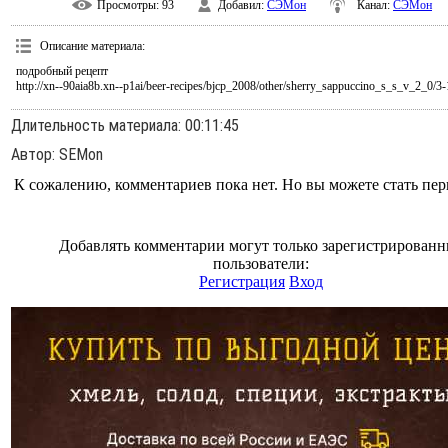
Просмотры
: 93
Добавил
:
СЭМон
Канал
:
СЭМон
Описание материала
:
подробный рецепт
http://xn--90aia8b.xn--p1ai/beer-recipes/bjcp_2008/other/sherry_sappuccino_s_s_v_2_0/3
Длительность материала
: 00:11:45
Автор
: SEMon
К сожалению, комментариев пока нет. Но вы можете стать пе
Добавлять комментарии могут только зарегистрирован
пользователи:
Регистрация
Вход