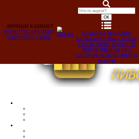
ЛИЧНЫЙ КАБИНЕТ
РЕГИСТРАЦИЯ
ВХОД
ГЛАВНАЯ
МАГАЗИН
ОБРАТНАЯ СВЯЗЬ
КАЛЬКУЛЯТОРЫ
СТАТЬИ
Добро
СТИЛИ ПИВА
РЕЦЕПТЫ
пожаловать,
ИНГРЕДИЕНТЫ
FAQ
Гость!
СЛОВАРЬ
ФАЙЛЫ
ВИДЕО
ФОРУМ