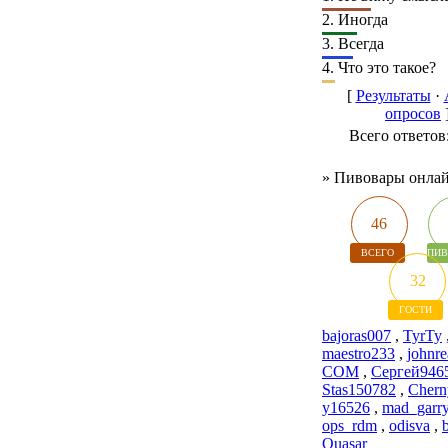
2.
Иногда
3.
Всегда
4.
Что это такое?
[
Результаты
·
опросов
Всего ответов
»
Пивовары онла
46
ВСЕГО
ПИВ
32
ГОСТИ
bajoras007
,
TyrTy
maestro233
,
johnre
COM
,
Сергей946
Stas150782
,
Chern
y16526
,
mad_garr
ops_rdm
,
odisva
,
Quasar