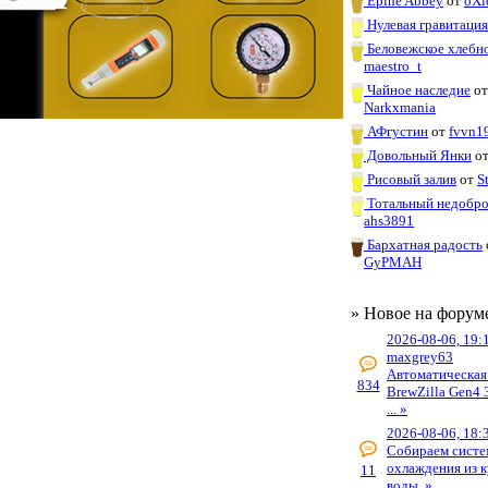
Épine Abbey
от
oXi
Нулевая гравитаци
Беловежское хлебн
maestro_t
Чайное наследие
о
Narkxmania
АФгустин
от
fvvn1
Довольный Янки
о
Рисовый залив
от
S
Тотальный недобр
ahs3891
Бархатная радость
GyPMAH
» Новое на форум
2026-08-06, 19:
maxgrey63
Автоматическая
834
BrewZilla Gen4 
... »
2026-08-06, 18:
Собираем систе
охлаждения из к
11
воды. »