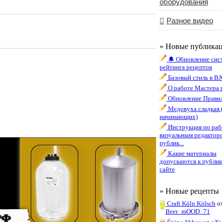
оборудования
Разное видео
» Новые публика
🔔 Обновление сис
рейтинга рецептов
Базовый стиль в B
О работе Мастера 
Обновление Правил
Медовуха сладкая 
начинающих)
Инструкция по раб
визуальным редактор
публик...
Какие материалы
допускаются к публик
сайте
» Новые рецепты
Craft Köln Kölsch
о
Beer_mOOD_71