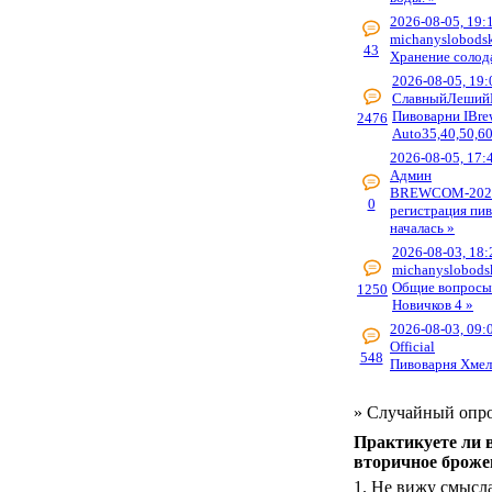
2026-08-05, 19:
michanyslobods
43
Хранение солод
2026-08-05, 19:
СлавныйЛеший
Пивоварни IBre
2476
Auto35,40,50,60
2026-08-05, 17:
Админ
BREWCOM-202
0
регистрация пи
началась »
2026-08-03, 18:
michanyslobods
Общие вопросы
1250
Новичков 4 »
2026-08-03, 09:
Official
548
Пивоварня Хмел
»
Случайный опр
Практикуете ли 
вторичное броже
1.
Не вижу смысл