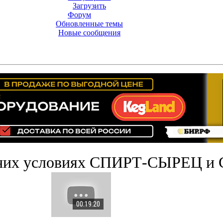
Загрузить
Форум
Обновленные темы
Новые сообщения
них условиях СПИРТ-СЫРЕЦ и
00:19:20